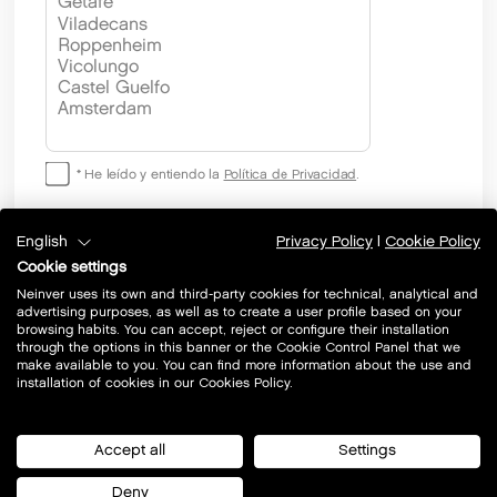
* He leído y entiendo la
Política de Privacidad
.
Acepto recibir comunicaciones comerciales personalizadas
English
Privacy Policy
|
Cookie Policy
de Neinver, S.A., propias y de productos o servicios de
Cookie settings
terceros relativos a sectores de mi interés / sector textil y
Neinver uses its own and third-party cookies for technical, analytical and
restauración por correo postal, correo electrónico y otras vías de
advertising purposes, as well as to create a user profile based on your
comunicación electrónica equivalentes.
browsing habits. You can accept, reject or configure their installation
through the options in this banner or the Cookie Control Panel that we
make available to you. You can find more information about the use and
installation of cookies in our Cookies Policy.
* Estos campos son obligatorios.
Accept all
Settings
Deny