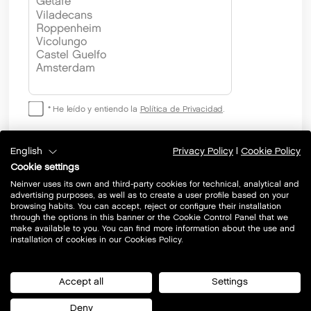
* He leído y entiendo la
Política de Privacidad
.
Acepto recibir comunicaciones comerciales personalizadas
English
Privacy Policy
|
Cookie Policy
de Neinver, S.A., propias y de productos o servicios de
Cookie settings
terceros relativos a sectores de mi interés / sector textil y
Neinver uses its own and third-party cookies for technical, analytical and
restauración por correo postal, correo electrónico y otras vías de
advertising purposes, as well as to create a user profile based on your
comunicación electrónica equivalentes.
browsing habits. You can accept, reject or configure their installation
through the options in this banner or the Cookie Control Panel that we
make available to you. You can find more information about the use and
installation of cookies in our Cookies Policy.
* Estos campos son obligatorios.
Accept all
Settings
Deny